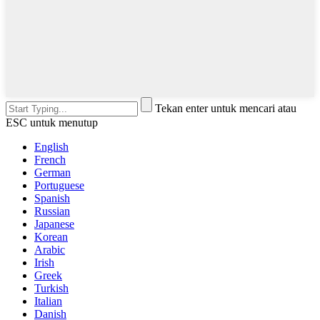
Tekan enter untuk mencari atau
ESC untuk menutup
English
French
German
Portuguese
Spanish
Russian
Japanese
Korean
Arabic
Irish
Greek
Turkish
Italian
Danish